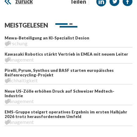
zurück
Teilen
MEISTGELESEN
Mewa-Beteiligung an KI-Spezialist Desion
Forschung
Kawasaki Robotics stärkt Vertrieb in EMEA mit neuem Leiter
Management
Pirelli, Pyrum, Synthos und BASF starten europäisches
Reifenrecycling-Projekt
Nachhaltigkeit
Neue US-Zölle erhöhen Druck auf Schweizer Medtech-
Industrie
Management
EMS-Gruppe steigert operatives Ergebnis im ersten Halbjahr
2026 trotz herausforderndem Umfeld
Management