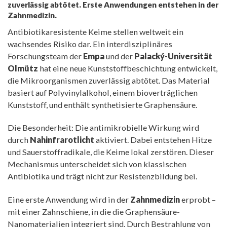
zuverlässig abtötet. Erste Anwendungen entstehen in der
Zahnmedizin.
Antibiotikaresistente Keime stellen weltweit ein
wachsendes Risiko dar. Ein interdisziplinäres
Forschungsteam der
Empa
und der
Palacký-Universität
Olmütz
hat eine neue Kunststoffbeschichtung entwickelt,
die Mikroorganismen zuverlässig abtötet. Das Material
basiert auf Polyvinylalkohol, einem bioverträglichen
Kunststoff, und enthält synthetisierte Graphensäure.
Die Besonderheit: Die antimikrobielle Wirkung wird
durch
Nahinfrarotlicht
aktiviert. Dabei entstehen Hitze
und Sauerstoffradikale, die Keime lokal zerstören. Dieser
Mechanismus unterscheidet sich von klassischen
Antibiotika und trägt nicht zur Resistenzbildung bei.
Eine erste Anwendung wird in der
Zahnmedizin
erprobt –
mit einer Zahnschiene, in die die Graphensäure-
Nanomaterialien integriert sind. Durch Bestrahlung von