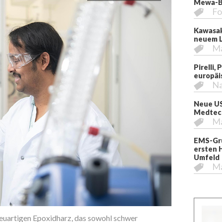
Mewa-Be
Fo
Kawasak
neuem L
M
Pirelli,
europäi
Na
Neue US
Medtech
M
EMS-Gru
ersten 
Umfeld
M
euartigen Epoxidharz, das sowohl schwer