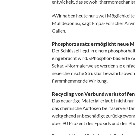
entwickelt, das sowohl thermomechanisc
«Wir haben heute nur zwei Möglichkeite
Mülldeponie», sagt Empa-Forscher Arvin
Gallen.
Phosphorzusatz ermöglicht neue M
Der Schlüssel liegt in einem phosphorha
eingebracht wird. «Phosphor-basierte Ad
Sekar. «Normalerweise werden sie einfac
neue chemische Struktur bewahrt sowohl
flammhemmende Wirkung.
Recycling von Verbundwerkstoffen
Das neuartige Material erlaubt nicht nu
das chemische Auflösen bei faserverstä
weitgehend unbeschädigt zurückgewonn
über 90 Prozent des Epoxids und des Ph