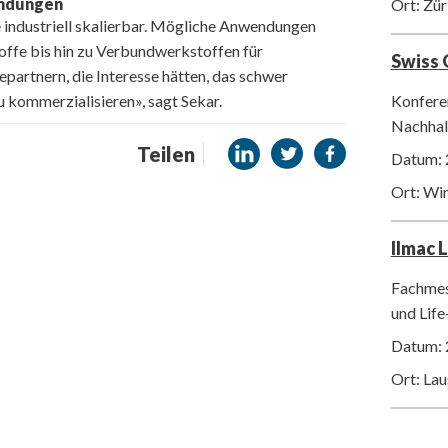
endungen
Ort: Zür
e industriell skalierbar. Mögliche Anwendungen
offe bis hin zu Verbundwerkstoffen für
Swiss
partnern, die Interesse hätten, das schwer
Konfere
 kommerzialisieren», sagt Sekar.
Nachhalt
Teilen
Datum: 
Ort: Wi
Ilmac 
Fachmes
und Life
Datum: 
Ort: La