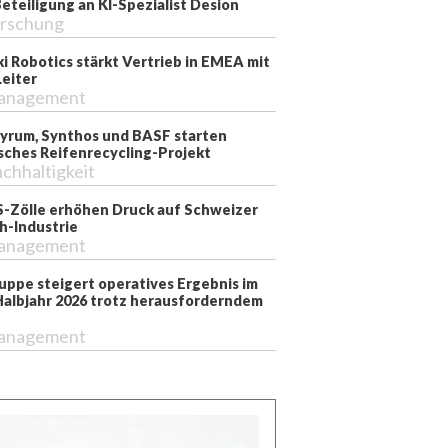
teiligung an KI-Spezialist Desion
rschung
i Robotics stärkt Vertrieb in EMEA mit
eiter
anagement
 Pyrum, Synthos und BASF starten
sches Reifenrecycling-Projekt
chhaltigkeit
-Zölle erhöhen Druck auf Schweizer
-Industrie
anagement
ppe steigert operatives Ergebnis im
Halbjahr 2026 trotz herausforderndem
anagement