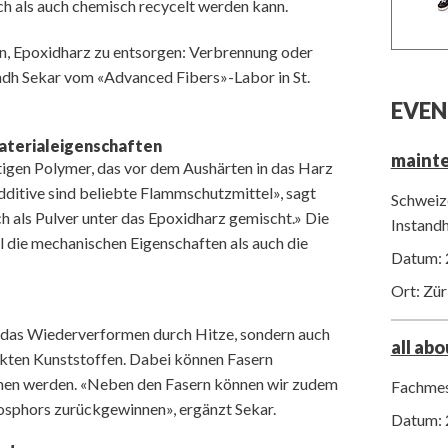
h als auch chemisch recycelt werden kann.
n, Epoxidharz zu entsorgen: Verbrennung oder
dh Sekar vom «Advanced Fibers»-Labor in St.
EVEN
aterialeigenschaften
maint
ltigen Polymer, das vor dem Aushärten in das Harz
ditive sind beliebte Flammschutzmittel», sagt
Schweize
h als Pulver unter das Epoxidharz gemischt.» Die
Instand
 die mechanischen Eigenschaften als auch die
Datum: 
Ort: Zür
r das Wiederverformen durch Hitze, sondern auch
all ab
rkten Kunststoffen. Dabei können Fasern
en werden. «Neben den Fasern können wir zudem
Fachmes
osphors zurückgewinnen», ergänzt Sekar.
Datum: 