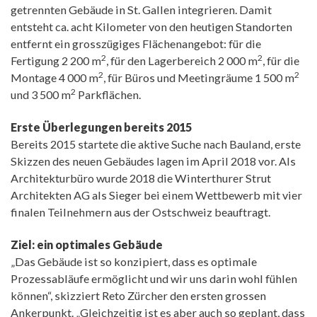
getrennten Gebäude in St. Gallen integrieren. Damit
entsteht ca. acht Kilometer von den heutigen Standorten
entfernt ein grosszügiges Flächenangebot: für die
2
2
Fertigung 2 200 m
, für den Lagerbereich 2 000 m
, für die
2
2
Montage 4 000 m
, für Büros und Meetingräume 1 500 m
2
und 3 500 m
Parkflächen.
Erste Überlegungen bereits 2015
Bereits 2015 startete die aktive Suche nach Bauland, erste
Skizzen des neuen Gebäudes lagen im April 2018 vor. Als
Architekturbüro wurde 2018 die Winterthurer Strut
Architekten AG als Sieger bei einem Wettbewerb mit vier
finalen Teilnehmern aus der Ostschweiz beauftragt.
Ziel: ein optimales Gebäude
„Das Gebäude ist so konzipiert, dass es optimale
Prozessabläufe ermöglicht und wir uns darin wohl fühlen
können“, skizziert Reto Zürcher den ersten grossen
Ankerpunkt. „Gleichzeitig ist es aber auch so geplant, dass