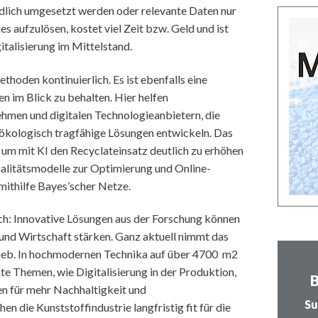
iedlich umgesetzt werden oder relevante Daten nur
 aufzulösen, kostet viel Zeit bzw. Geld und ist
italisierung im Mittelstand.
hoden kontinuierlich. Es ist ebenfalls eine
n im Blick zu behalten. Hier helfen
men und digitalen Technologieanbietern, die
ökologisch tragfähige Lösungen entwickeln. Das
um mit KI den Recyclateinsatz deutlich zu erhöhen
alitätsmodelle zur Optimierung und Online-
ithilfe Bayes’scher Netze.
och: Innovative Lösungen aus der Forschung können
und Wirtschaft stärken. Ganz aktuell nimmt das
rieb. In hochmodernen Technika auf über 4700 m2
e Themen, wie Digitalisierung in der Produktion,
B
nen für mehr Nachhaltigkeit und
Su
n die Kunststoffindustrie langfristig fit für die