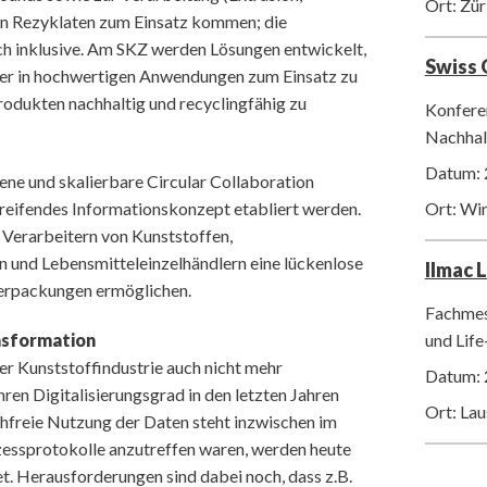
Ort: Zür
von Rezyklaten zum Einsatz kommen; die
ich inklusive. Am SKZ werden Lösungen entwickelt,
Swiss
er in hochwertigen Anwendungen zum Einsatz zu
odukten nachhaltig und recyclingfähig zu
Konfere
Nachhalt
Datum: 
ene und skalierbare Circular Collaboration
eifendes Informationskonzept etabliert werden.
Ort: Wi
, Verarbeitern von Kunststoffen,
n und Lebensmitteleinzelhändlern eine lückenlose
Ilmac 
erpackungen ermöglichen.
Fachmes
und Life
ansformation
 der Kunststoffindustrie auch nicht mehr
Datum: 
en Digitalisierungsgrad in den letzten Jahren
Ort: La
chfreie Nutzung der Daten steht inzwischen im
zessprotokolle anzutreffen waren, werden heute
. Herausforderungen sind dabei noch, dass z.B.