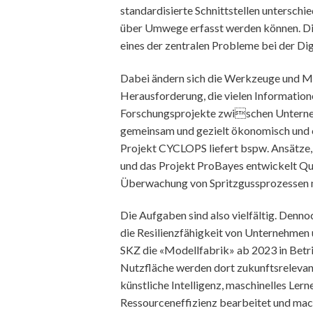
standardisierte Schnittstellen untersch
über Umwege erfasst werden können. Dies
eines der zentralen Probleme bei der Dig
Dabei ändern sich die Werkzeuge und Met
Herausforderung, die vielen Informatione
Forschungsprojekte zwischen Unterneh
gemeinsam und gezielt ökonomisch und 
Projekt CYCLOPS liefert bspw. Ansätze, 
und das Projekt ProBayes entwickelt Qu
Überwachung von Spritzgussprozessen m
Die Aufgaben sind also vielfältig. Denn
die Resilienzfähigkeit von Unternehmen 
SKZ die «Modellfabrik» ab 2023 in Bet
Nutzfläche werden dort zukunftsrelevant
künstliche Intelligenz, maschinelles Ler
Ressourceneffizienz bearbeitet und mache