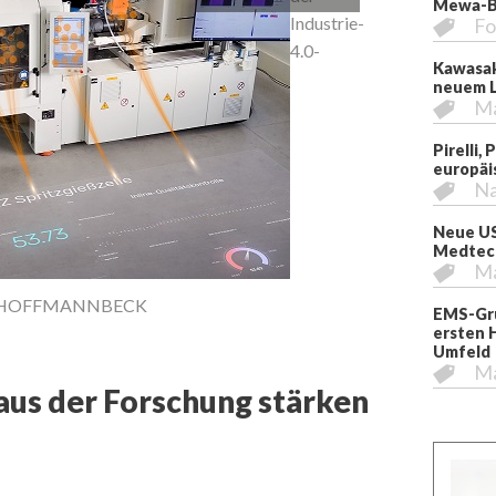
Mewa-Be
Industrie-
Fo
4.0-
Kawasak
neuem L
M
Pirelli,
europäi
Na
Neue US
Medtech
Die SKZ-Mode
M
LUCA HOFFMANNBECK
EMS-Gru
ersten 
Umfeld
M
aus der Forschung stärken