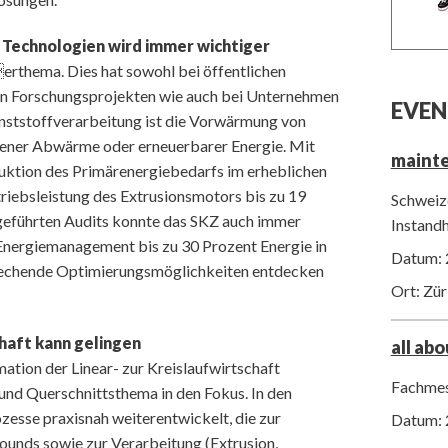
 Technologien wird immer wichtiger
erthema. Dies hat sowohl bei öffentlichen
von Forschungsprojekten wie auch bei Unternehmen
EVEN
 Kunststoffverarbeitung ist die Vorwärmung von
ener Abwärme oder erneuerbarer Energie. Mit
maint
uktion des Primärenergiebedarfs im erheblichen
riebsleistung des Extrusionsmotors bis zu 19
Schweize
hgeführten Audits konnte das SKZ auch immer
Instand
s Energiemanagement bis zu 30 Prozent Energie in
Datum: 
prechende Optimierungsmöglichkeiten entdecken
Ort: Zür
haft kann gelingen
all ab
mation der Linear- zur Kreislaufwirtschaft
Fachmes
 und Querschnittsthema in den Fokus. In den
esse praxisnah weiterentwickelt, die zur
Datum: 
unds sowie zur Verarbeitung (Extrusion,