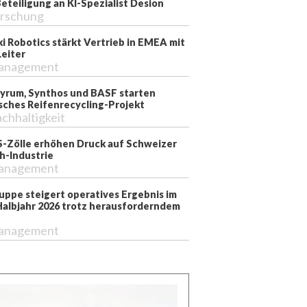
teiligung an KI-Spezialist Desion
rschung
i Robotics stärkt Vertrieb in EMEA mit
eiter
anagement
 Pyrum, Synthos und BASF starten
sches Reifenrecycling-Projekt
chhaltigkeit
-Zölle erhöhen Druck auf Schweizer
-Industrie
llfabrik in Betrieb ab 2023. Quelle: 3D BETRIEB GMBH WÜR
anagement
ppe steigert operatives Ergebnis im
Halbjahr 2026 trotz herausforderndem
anagement