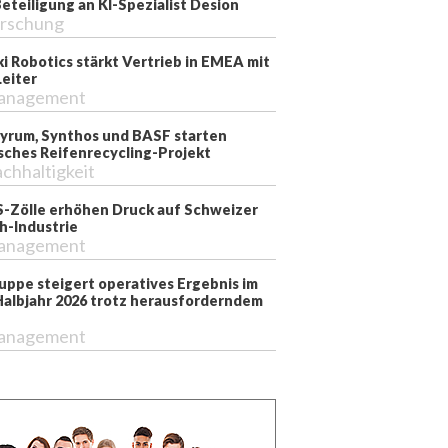
teiligung an KI-Spezialist Desion
rschung
i Robotics stärkt Vertrieb in EMEA mit
eiter
anagement
 Pyrum, Synthos und BASF starten
sches Reifenrecycling-Projekt
chhaltigkeit
-Zölle erhöhen Druck auf Schweizer
-Industrie
anagement
ppe steigert operatives Ergebnis im
Halbjahr 2026 trotz herausforderndem
anagement