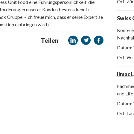
Ort: Zür
s Unit Food eine Führungspersönlichkeit, die
forderungen unserer Kunden bestens kennt»,
k Gruppe. «Ich freue mich, dass er seine Expertise
Swiss
unktion einbringen wird.»
Konfere
Nachhalt
Teilen
Datum: 
Ort: Wi
Ilmac 
Fachmes
und Life
Datum: 
Ort: La