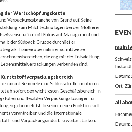
ens.
ang der Wertschöpfungskette
und Verpackungsbranche von Grund auf. Seine
usbildung zum Milchtechnologen bei der Molkerei
EVEN
aftswissenschaften mit Fokus auf Management und
rhalb der Südpack Gruppe durchlief er
maint
stieg als Trainee übernahm er schrittweise
ernehmensbereichen, die eng mit der Entwicklung
Schweize
r Lebensmittelverpackungen verbunden sind.
Instand
Datum: 
n Kunststoffverpackungsbereich
 übernimmt Remmele eine Schlüsselrolle im oberen
Ort: Zür
t ab sofort den wichtigsten Geschäftsbereich, in
ngsfolien und flexiblen Verpackungslösungen für
all ab
ngen gebündelt ist. In seiner neuen Funktion soll
ents vorantreiben und die internationale
Fachmes
toff- und Verpackungsindustrie weiter stärken.
Datum: 