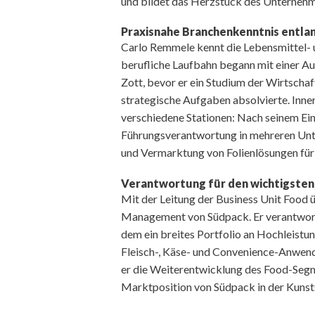
und bildet das Herzstück des Unternehm
Praxisnahe Branchenkenntnis entl
Carlo Remmele kennt die Lebensmittel- 
berufliche Laufbahn begann mit einer A
Zott, bevor er ein Studium der Wirtsch
strategische Aufgaben absolvierte. Inne
verschiedene Stationen: Nach seinem Ein
Führungsverantwortung in mehreren Unt
und Vermarktung von Folienlösungen fü
Verantwortung für den wichtigste
Mit der Leitung der Business Unit Food
Management von Südpack. Er verantworte
dem ein breites Portfolio an Hochleistu
Fleisch-, Käse- und Convenience-Anwendu
er die Weiterentwicklung des Food-Segm
Marktposition von Südpack in der Kunsts