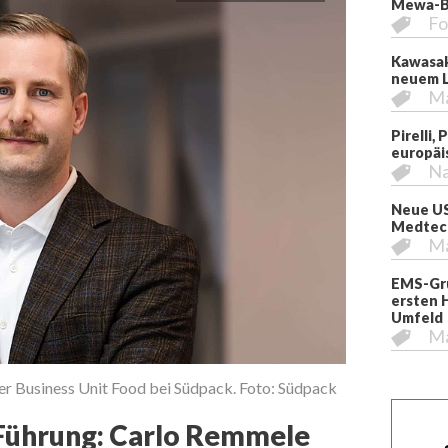
Mewa-Be
Fo
Kawasak
neuem L
M
Pirelli,
europäi
Na
Neue US
Medtech
M
EMS-Gru
ersten 
Umfeld
M
r Business Unit Food bei Südpack. Foto: Südpack
 Führung: Carlo Remmele