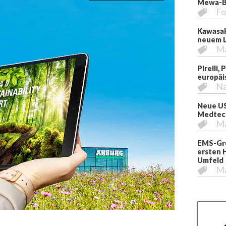
Mewa-Be
Fo
Kawasak
neuem L
M
Pirelli,
europäi
Na
Neue US
Medtech
M
EMS-Gru
ersten 
Umfeld
M