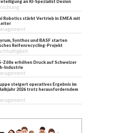
teiligung an KI-Spezialist Desion
rschung
i Robotics stärkt Vertrieb in EMEA mit
eiter
anagement
 Pyrum, Synthos und BASF starten
sches Reifenrecycling-Projekt
chhaltigkeit
-Zölle erhöhen Druck auf Schweizer
-Industrie
anagement
ppe steigert operatives Ergebnis im
Halbjahr 2026 trotz herausforderndem
anagement