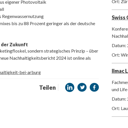
Ort: Zür
us eigener Photovoltaik
ll
us Regenwassernutzung
Swiss
es bis zu 88 Prozent geringer als der deutsche
Konfere
Nachhalt
l der Zukunft
Datum: 
etingfloskel, sondern strategisches Prinzip – über
Ort: Wi
eue Nachhaltigkeitsbericht 2024 ist online als
Ilmac 
ltigkeit-bei-arburg
Fachmes
Teilen
und Life
Datum: 
Ort: La