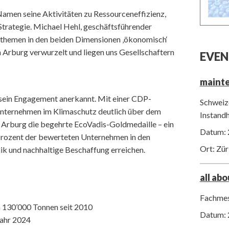
amen seine Aktivitäten zu Ressourceneffizienz,
trategie. Michael Hehl, geschäftsführender
tsthemen in den beiden Dimensionen ‚ökonomisch‘
n Arburg verwurzelt und liegen uns Gesellschaftern
EVEN
maint
sein Engagement anerkannt. Mit einer CDP-
Schweize
 Unternehmen im Klimaschutz deutlich über dem
Instand
t Arburg die begehrte EcoVadis-Goldmedaille – ein
Datum: 
f Prozent der bewerteten Unternehmen in den
Ort: Zür
k und nachhaltige Beschaffung erreichen.
all ab
Fachmes
 130’000 Tonnen seit 2010
Datum: 
Jahr 2024