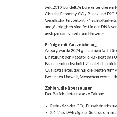
Seit 2019 bündelt Arburg unter diesem N
Circular Economy, CO₂-Bilanz und ESG-S
Gesellschafter, betont: «Nachhaltigkei
und ‚ökologisch‘ sind fest in der DNA vo
auch persönlich sehr am Herzen.»
Erfolge mit Auszeichnung
Arburg wurde 2024 gleich mehrfach für 
Einstufung der Kategorie «B» liegt das
Branchendurchschnitt. Zusätzlich erhiel
Qualitätssiegel, das nur die besten fün
Bereichen Umwelt, Menschenrechte, Ethi
Zahlen, die überzeugen
Der Bericht liefert starke Fakten:
Reduktion des CO₂-Fussabdrucks um
2.6 Mio. kWh eigener Solarstrom im 