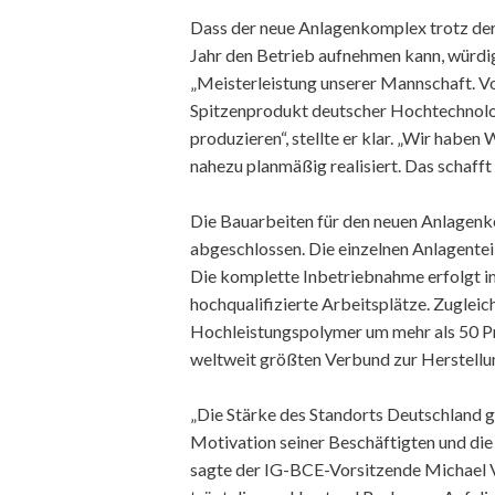
Dass der neue Anlagenkomplex trotz de
Jahr den Betrieb aufnehmen kann, würdi
„Meisterleistung unserer Mannschaft. Vo
Spitzenprodukt deutscher Hochtechnolog
produzieren“, stellte er klar. „Wir habe
nahezu planmäßig realisiert. Das schaff
Die Bauarbeiten für den neuen Anlagenk
abgeschlossen. Die einzelnen Anlagenteil
Die komplette Inbetriebnahme erfolgt i
hochqualifizierte Arbeitsplätze. Zuglei
Hochleistungspolymer um mehr als 50 Pr
weltweit größten Verbund zur Herstellu
„Die Stärke des Standorts Deutschland 
Motivation seiner Beschäftigten und di
sagte der IG-BCE-Vorsitzende Michael Va