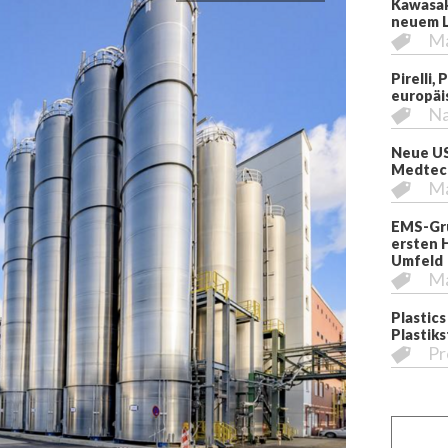
Kawasak
neuem L
M
Pirelli,
europäi
Na
Neue US
Medtech
M
EMS-Gru
ersten 
Umfeld
M
Plastics
Plastik
Pr