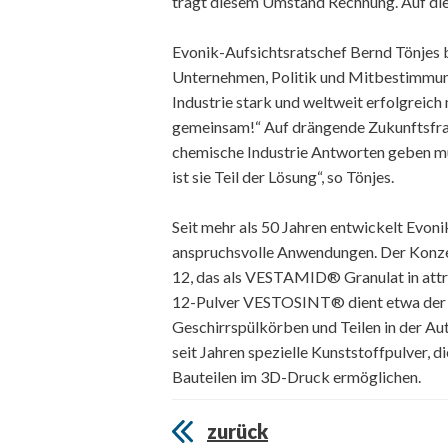
trägt diesem Umstand Rechnung. Auf die
Evonik-Aufsichtsratschef Bernd Tönjes 
Unternehmen, Politik und Mitbestimmung
Industrie stark und weltweit erfolgreich
gemeinsam!“ Auf drängende Zukunftsfra
chemische Industrie Antworten geben mü
ist sie Teil der Lösung“, so Tönjes.
Seit mehr als 50 Jahren entwickelt Evo
anspruchsvolle Anwendungen. Der Konzer
12, das als VESTAMID® Granulat in attr
12-Pulver VESTOSINT® dient etwa der 
Geschirrspülkörben und Teilen in der Au
seit Jahren spezielle Kunststoffpulver, d
Bauteilen im 3D-Druck ermöglichen.
zurück