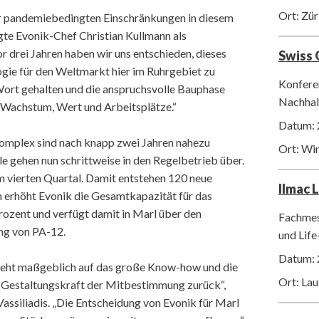
Ort: Zür
r pandemiebedingten Einschränkungen in diesem
gte Evonik-Chef Christian Kullmann als
r drei Jahren haben wir uns entschieden, dieses
Swiss
ie für den Weltmarkt hier im Ruhrgebiet zu
Konfere
n Wort gehalten und die anspruchsvolle Bauphase
Nachhalt
t Wachstum, Wert und Arbeitsplätze.“
Datum: 
omplex sind nach knapp zwei Jahren nahezu
Ort: Wi
e gehen nun schrittweise in den Regelbetrieb über.
m vierten Quartal. Damit entstehen 120 neue
Ilmac 
ch erhöht Evonik die Gesamtkapazität für das
ozent und verfügt damit in Marl über den
Fachmes
ng von PA-12.
und Life
Datum: 
geht maßgeblich auf das große Know-how und die
Ort: La
e Gestaltungskraft der Mitbestimmung zurück“,
ssiliadis. „Die Entscheidung von Evonik für Marl