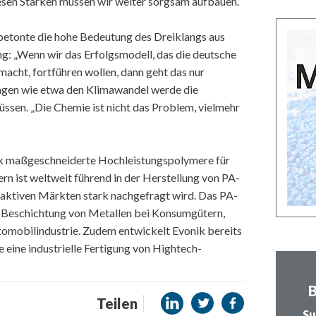
sen Stärken müssen wir weiter sorgsam aufbauen.“
betonte die hohe Bedeutung des Dreiklangs aus
: „Wenn wir das Erfolgsmodell, das die deutsche
 macht, fortführen wollen, dann geht das nur
gen wie etwa den Klimawandel werde die
ssen. „Die Chemie ist nicht das Problem, vielmehr
nik maßgeschneiderte Hochleistungspolymere für
n ist weltweit führend in der Herstellung von PA-
aktiven Märkten stark nachgefragt wird. Das PA-
Beschichtung von Metallen bei Konsumgütern,
tomobilindustrie. Zudem entwickelt Evonik bereits
ie eine industrielle Fertigung von Hightech-
B
Teilen
Su