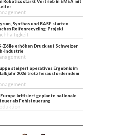
i Robotics stärkt Vertrieb in EMEA mit
eiter
anagement
 Pyrum, Synthos und BASF starten
sches Reifenrecycling-Projekt
chhaltigkeit
-Zölle erhöhen Druck auf Schweizer
-Industrie
anagement
ppe steigert operatives Ergebnis im
Halbjahr 2026 trotz herausforderndem
anagement
 Europe kritisiert geplante nationale
steuer als Fehlsteuerung
oduktion