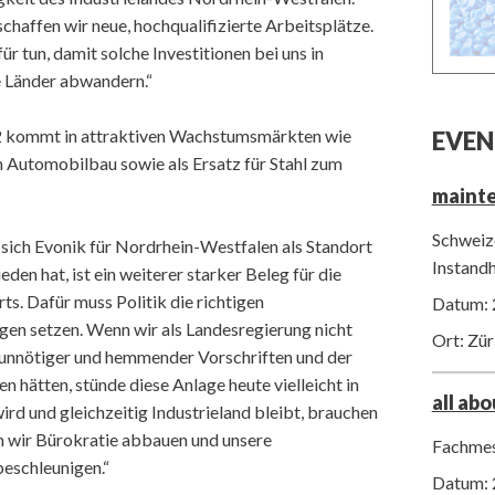
chaffen wir neue, hochqualifizierte Arbeitsplätze.
ür tun, damit solche Investitionen bei uns in
e Länder abwandern.“
 kommt in attraktiven Wachstumsmärkten wie
EVEN
Automobilbau sowie als Ersatz für Stahl zum
maint
Schweize
 sich Evonik für Nordrhein-Westfalen als Standort
Instand
en hat, ist ein weiterer starker Beleg für die
ts. Dafür muss Politik die richtigen
Datum: 
en setzen. Wenn wir als Landesregierung nicht
Ort: Zür
unnötiger und hemmender Vorschriften und der
 hätten, stünde diese Anlage heute vielleicht in
all ab
rd und gleichzeitig Industrieland bleibt, brauchen
m wir Bürokratie abbauen und unsere
Fachmes
eschleunigen.“
Datum: 