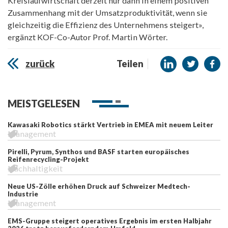
Kreislaufwirtschaft derzeit nur dann in einem positiven
Zusammenhang mit der Umsatzproduktivität, wenn sie
gleichzeitig die Effizienz des Unternehmens steigert»,
ergänzt KOF-Co-Autor Prof. Martin Wörter.
zurück
Teilen
MEISTGELESEN
Kawasaki Robotics stärkt Vertrieb in EMEA mit neuem Leiter
Management
Pirelli, Pyrum, Synthos und BASF starten europäisches
Reifenrecycling-Projekt
Nachhaltigkeit
Neue US-Zölle erhöhen Druck auf Schweizer Medtech-
Industrie
Management
EMS-Gruppe steigert operatives Ergebnis im ersten Halbjahr