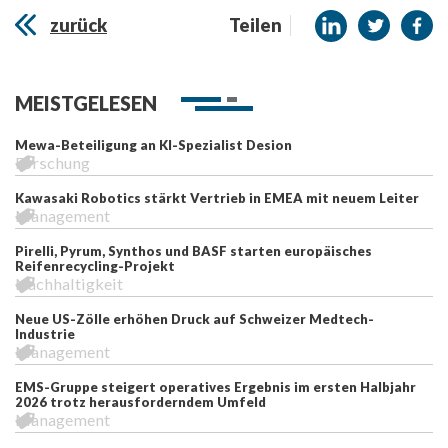
zurück
Teilen
MEISTGELESEN
Mewa-Beteiligung an KI-Spezialist Desion
Forschung
Kawasaki Robotics stärkt Vertrieb in EMEA mit neuem Leiter
Management
Pirelli, Pyrum, Synthos und BASF starten europäisches
Reifenrecycling-Projekt
Nachhaltigkeit
Neue US-Zölle erhöhen Druck auf Schweizer Medtech-
Industrie
Management
EMS-Gruppe steigert operatives Ergebnis im ersten Halbjahr
2026 trotz herausforderndem Umfeld
Management