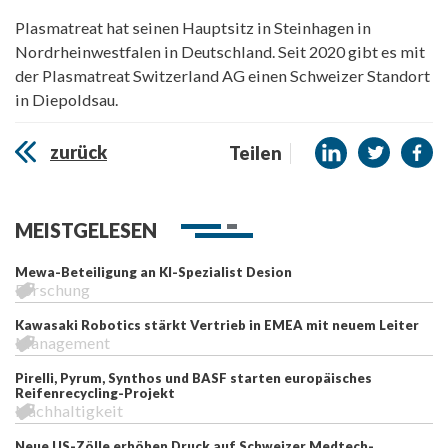
Plasmatreat hat seinen Hauptsitz in Steinhagen in
Nordrheinwestfalen in Deutschland. Seit 2020 gibt es mit
der Plasmatreat Switzerland AG einen Schweizer Standort
in Diepoldsau.
zurück
Teilen
MEISTGELESEN
Mewa-Beteiligung an KI-Spezialist Desion
Forschung
Kawasaki Robotics stärkt Vertrieb in EMEA mit neuem Leiter
Management
Pirelli, Pyrum, Synthos und BASF starten europäisches
Reifenrecycling-Projekt
Nachhaltigkeit
Neue US-Zölle erhöhen Druck auf Schweizer Medtech-